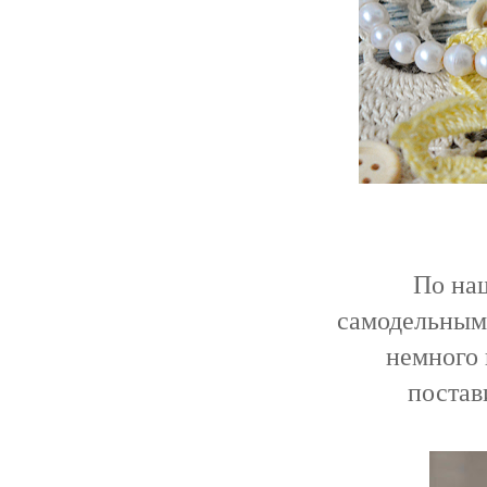
По наше
самодельными
немного 
постав