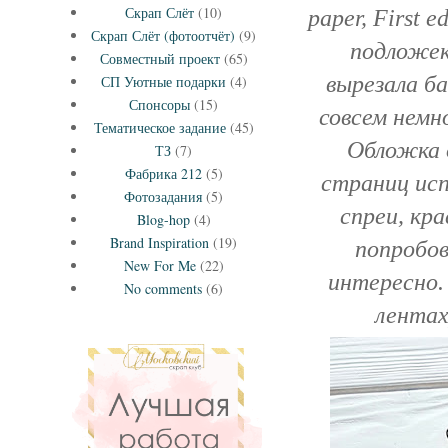
Скрап Слёт
(10)
paper, First 
Скрап Слёт (фотоотчёт)
(9)
подложек
Совместный проект
(65)
вырезала ба
СП Уютные подарки
(4)
Спонсоры
(15)
совсем немн
Тематическое задание
(45)
Обложка 
ТЗ
(7)
Фабрика 212
(5)
страниц исп
Фотозадания
(5)
спреи, кра
Blog-hop
(4)
Brand Inspiration
(19)
попробов
New For Me
(22)
интересно.
No comments
(6)
лентах