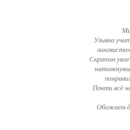
Мы
Ульяна учит
лингвистич
Скрапом увле
натолкнувш
понравил
Почти всё н
Обожаем д