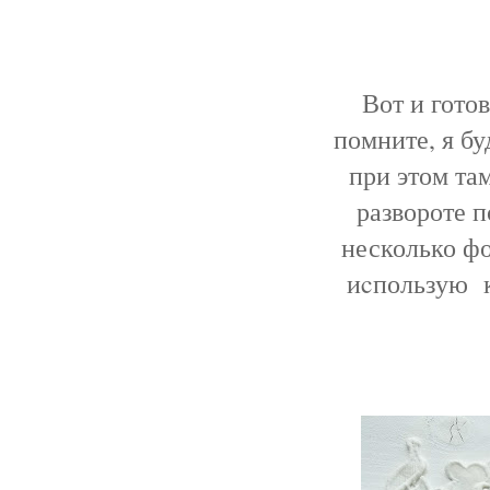
Вот и гото
помните, я бу
при этом та
развороте 
несколько фо
иcпользую к